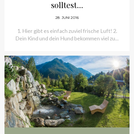
28. JUNI 2016
1. Hier gibt es einfach zuviel frische Luft! 2.
Dein Kind und dein Hund bekommen viel zu...
BERGWELTEN
,
ENJOY OSTTIROL
,
KULTUR