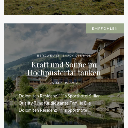
EMPFOHLEN
BERGWELTEN
,
ENJOY OSTTIROL
Kraft und Sonne im
Hochpustertal tanken
26. AUGUST 2021
Dolomiten Residenz****s Sporthotel Sillian –
Quality Time für die ganze Familie Die Dolomiten
Residenz****s Sporthotel…
WEITERLESEN