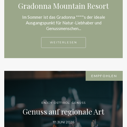
Gradonna Mountain Resort
Im Sommer ist das Gradonna ****s der ideale
Ausgangspunkt für Natur-Liebhaber und
Genussmenschen...
WEITERLESEN
EMPFOHLEN
ENJOY OSTTIROL
,
GENUSS
Genuss auf regionale Art
17. JUNI 2026