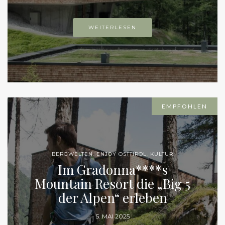
WEITERLESEN
EMPFOHLEN
BERGWELTEN
,
ENJOY OSTTIROL
,
KULTUR
Im Gradonna****s
Mountain Resort die „Big 5
der Alpen“ erleben
5. MAI 2025